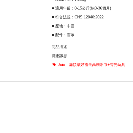
■ 適用年齡：0-15公斤(約0-36個月)
■ 符合法規：CNS 12940:2022
■ 產地：中國
■ 配件：雨罩
商品描述
特惠訊息
平移橫行移動 360度旋轉前後輪
Joie｜滿額贈好禮最高贈浴巾+聲光玩具
磁吸式扣具，單手即可操作
單手收合或展車
奇哥總代理，原廠公司貨