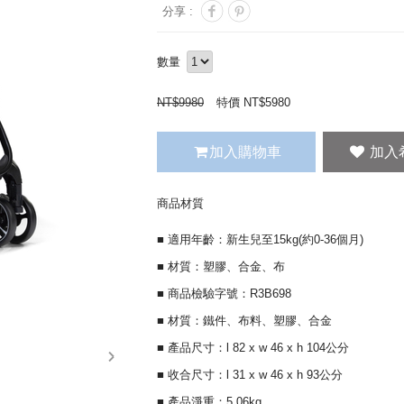
分享 :
數量
NT$
9980
特價 NT$
5980
加入購物車
商品材質
■ 適用年齡：新生兒至15kg(約0-36個月)
■ 材質：塑膠、合金、布
■ 商品檢驗字號：R3B698
■ 材質：鐵件、布料、塑膠、合金
■ 產品尺寸：l 82 x w 46 x h 104公分
next
■ 收合尺寸：l 31 x w 46 x h 93公分
■ 產品淨重：5.06kg