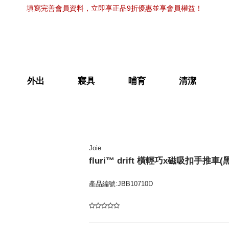
填寫完善會員資料，立即享正品9折優惠並享會員權益！
外出
寢具
哺育
清潔
Joie
fluri™ drift 橫輕巧x磁吸扣手推車(
產品編號:JBB10710D