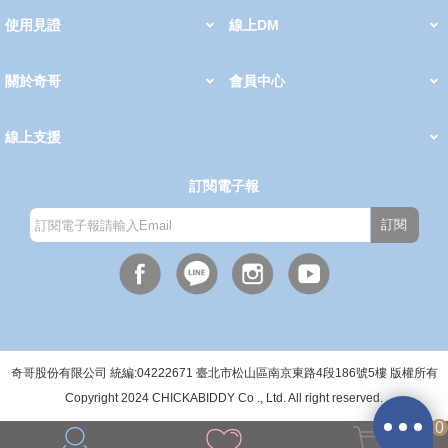
使用見證
線上DM
哺育用品
清潔護理
服飾推薦
被毯紡品
推車汽座
我要分享
2026 PADDINGTON 春夏服飾
2026 Peter Rabbit 春夏服飾
2026 CHIC BASICS春夏服飾
2026 Chic“a”Bon 派對禮服系列
2026 Chic“a”Bon 春夏服飾
媽咪購物指南
關於奇哥
會員中心
最新消息
奇哥的故事
品牌經歷
門市據點
育兒資訊站
會員權益說明
我的帳戶
訂單查詢
紅利點數
修改會員資料
活動報名
線上支援
購買說明
常見問題
隱私權聲明
保固卡登錄
保固查詢
訂閱電子報
訂閱
週一至週五(上班日)
9:30~12:00 13:00~17:00
●中午12:00-13:00休息●
奇哥股份有限公司 統編:04222671 臺北市松山區南京東路4段186號5樓 版權所有
Copyright 2024 CHICKABIDDY Co ., Ltd. All right reserved.
0