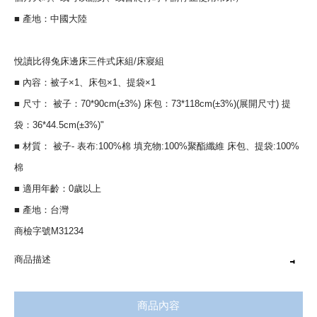
■ 產地：中國大陸
悅讀比得兔床邊床三件式床組/床寢組
■ 內容：被子×1、床包×1、提袋×1
■ 尺寸： 被子：70*90cm(±3%) 床包：73*118cm(±3%)(展開尺寸) 提
袋：36*44.5cm(±3%)"
■ 材質： 被子- 表布:100%棉 填充物:100%聚酯纖維 床包、提袋:100%
棉
■ 適用年齡：0歲以上
■ 產地：台灣
商檢字號M31234
商品描述
高密度精梳純棉布料親膚舒適
商品內容
防螨抗菌，耐洗耐用