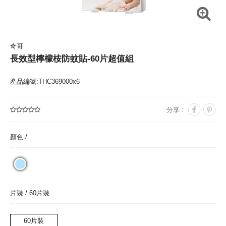
奇哥
長效型檸檬桉防蚊貼-60片超值組
產品編號:THC369000x6
分享 :
顏色 /
片裝 /
60片裝
60片裝