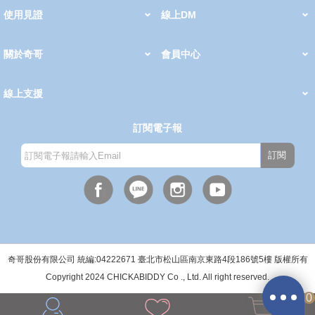
使用見證
線上DM
哺育用品
清潔護理
服飾推薦
被毯紡品
推車汽座
我要分享
2026 PADDINGTON 春夏服飾
2026 Peter Rabbit 春夏服飾
2026 CHIC BASICS春夏服飾
2026 Chic“a”Bon 派對禮服系列
2026 Chic“a”Bon 春夏服飾
媽咪購物指南
關於奇哥
會員中心
最新消息
奇哥的故事
品牌經歷
門市據點
育兒資訊站
會員權益說明
我的帳戶
訂單查詢
紅利點數
修改會員資料
活動報名
線上支援
購買說明
常見問題
隱私權聲明
保固卡登錄
保固查詢
訂閱電子報
訂閱
週一至週五(上班日)
9:30~12:00 13:00~17:00
●中午12:00-13:00休息●
奇哥股份有限公司 統編:04222671 臺北市松山區南京東路4段186號5樓 版權所有
Copyright 2024 CHICKABIDDY Co ., Ltd. All right reserved.
0