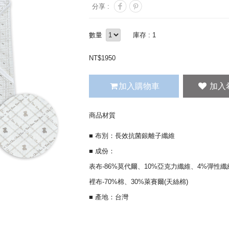
分享 :
數量
庫存 : 1
NT$
1950
加入購物車
商品材質
■ 布別：長效抗菌銀離子纖維
■ 成份：
表布-86%莫代爾、10%亞克力纖維、4%彈性纖
裡布-70%棉、30%萊賽爾(天絲棉)
■ 產地：台灣