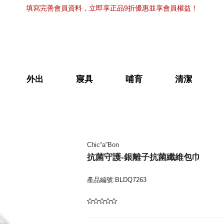
填寫完善會員資料，立即享正品9折優惠並享會員權益！
外出
寢具
哺育
清潔
Chic“a”Bon
抗菌守護-銀離子抗菌纖維包巾
產品編號:BLDQ7263