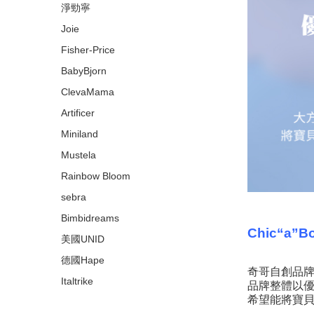
淨勁寧
Joie
Fisher-Price
BabyBjorn
ClevaMama
Artificer
Miniland
Mustela
Rainbow Bloom
sebra
Bimbidreams
Chic“a
美國UNID
德國Hape
奇哥自創品牌
Italtrike
品牌整體以
希望能將寶