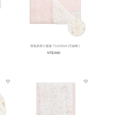
)
萌兔廚房小蓋被 71x110cm (天絲棉 )
NT$
1680