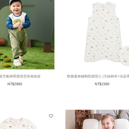
龍空氣棉萌寶造型長袖兔裝
歡樂森林鋪棉防踢背心 (天絲棉布+冰晶
布)
NT$
2980
NT$
1580