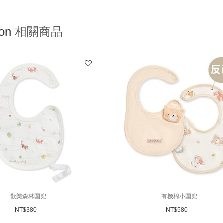
on
相關商品
歡樂森林圍兜
有機棉小圍兜
NT$
380
NT$
580