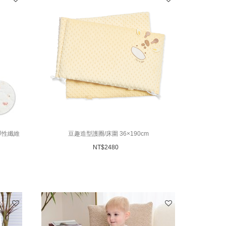
彈性纖維
豆趣造型護圈/床圍 36×190cm
NT$
2480