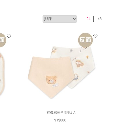
24
48
有機棉三角圍兜2入
NT$
880