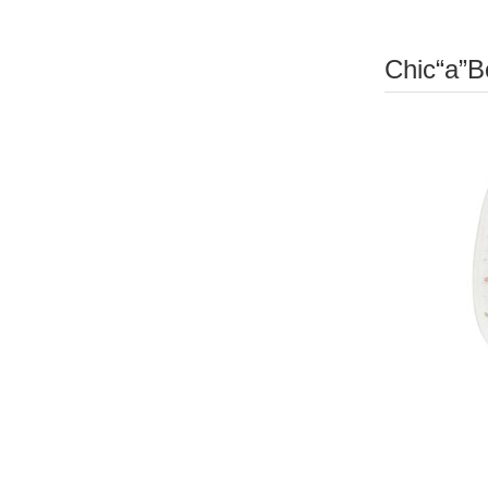
Chic“a”B