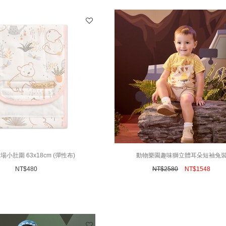
小肚圍 63x18cm (彈性布)
動物樂園趣味獅立體耳朵短袖兔
NT$
480
NT$
2580
NT$
1548