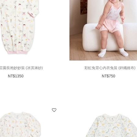
莊園長袍妙妙裝 (冰淇淋紗)
彩虹兔背心內衣兔裝 (鋅纖維布)
NT$
1350
NT$
750