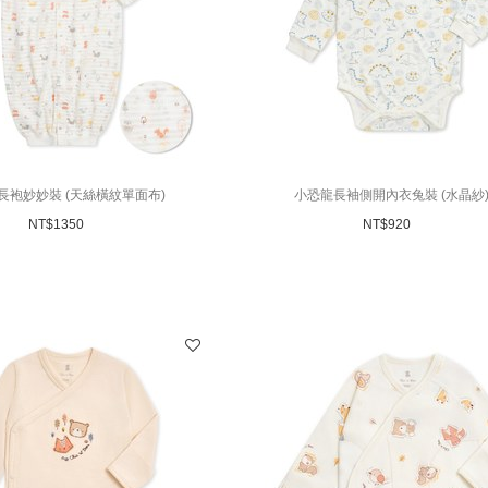
長袍妙妙裝 (天絲橫紋單面布)
小恐龍長袖側開內衣兔裝 (水晶紗
NT$
1350
NT$
920