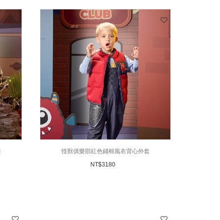
裝
怪獸俱樂部紅色鋪棉風衣背心外套
NT$
3180