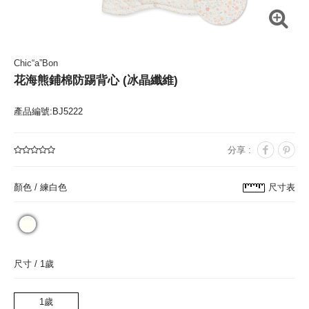
Chic“a”Bon
花海熊鋪棉防踢背心 (冰晶纖維)
產品編號:BJ5222
分享 :
顏色 /
練白色
尺寸表
尺寸 /
1歲
1歲