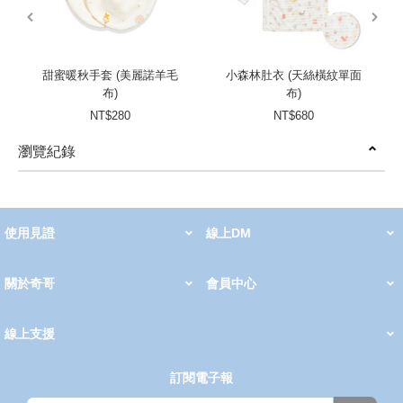
prev
next
甜蜜暖秋手套 (美麗諾羊毛
小森林肚衣 (天絲橫紋單面
布)
布)
NT$280
NT$680
瀏覽紀錄
prev
next
使用見證
線上DM
哺育用品
清潔護理
服飾推薦
被毯紡品
推車汽座
我要分享
2026 PADDINGTON 春夏服飾
2026 Peter Rabbit 春夏服飾
2026 CHIC BASICS春夏服飾
2026 Chic“a”Bon 派對禮服系列
2026 Chic“a”Bon 春夏服飾
媽咪購物指南
關於奇哥
會員中心
最新消息
奇哥的故事
品牌經歷
門市據點
育兒資訊站
會員權益說明
我的帳戶
訂單查詢
紅利點數
修改會員資料
活動報名
線上支援
購買說明
常見問題
隱私權聲明
保固卡登錄
保固查詢
訂閱電子報