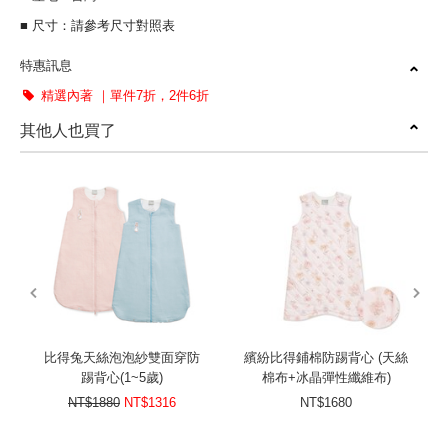
■ 尺寸：請參考尺寸對照表
特惠訊息
精選內著 ｜單件7折，2件6折
其他人也買了
prev
next
比得兔天絲泡泡紗雙面穿防
繽紛比得鋪棉防踢背心 (天絲
踢背心(1~5歲)
棉布+冰晶彈性纖維布)
NT$1880
NT$1316
NT$1680