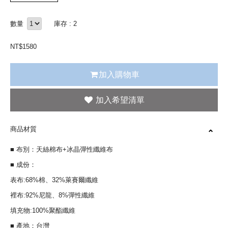
數量
庫存 : 2
NT$
1580
加入購物車
商品材質
■ 布別：天絲棉布+冰晶彈性纖維布
■ 成份：
表布:68%棉、32%萊賽爾纖維
裡布:92%尼龍、8%彈性纖維
填充物:100%聚酯纖維
■ 產地：台灣