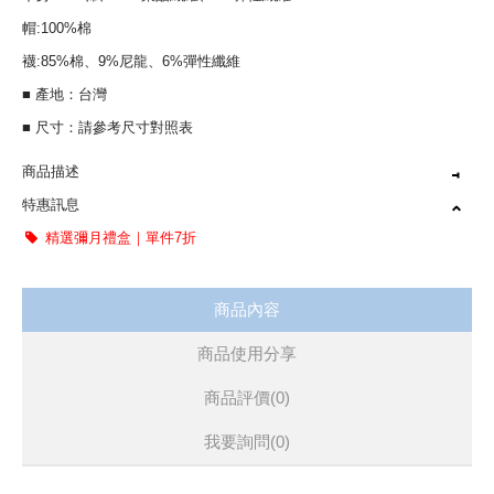
帽:100%棉
襪:85%棉、9%尼龍、6%彈性纖維
■ 產地：台灣
■ 尺寸：請參考尺寸對照表
商品描述
特惠訊息
彌月禮盒送禮首選 豐富組合
精選彌月禮盒｜單件7折
大地色系，經典耐看
三件組禮盒，適合寶寶使用
商品內容
台灣製造，品質保證
商品使用分享
商品評價(0)
我要詢問
(0)