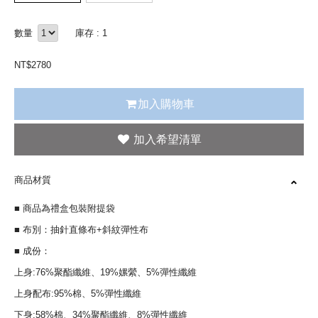
數量
庫存 : 1
NT$
2780
加入購物車
商品材質
■ 商品為禮盒包裝附提袋
■ 布別：抽針直條布+斜紋彈性布
■ 成份：
上身:76%聚酯纖維、19%嫘縈、5%彈性纖維
上身配布:95%棉、5%彈性纖維
下身:58%棉、34%聚酯纖維、8%彈性纖維