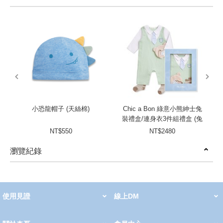
prev
next
小恐龍帽子 (天絲棉)
Chic a Bon 綠意小熊紳士兔
裝禮盒/連身衣3件組禮盒 (兔
裝+安撫巾+襪子)
NT$550
NT$2480
瀏覽紀錄
prev
next
使用見證
線上DM
哺育用品
清潔護理
服飾推薦
被毯紡品
推車汽座
我要分享
2026 PADDINGTON 春夏服飾
2026 Peter Rabbit 春夏服飾
2026 CHIC BASICS春夏服飾
2026 Chic“a”Bon 派對禮服系列
2026 Chic“a”Bon 春夏服飾
媽咪購物指南