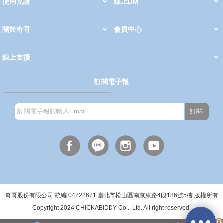
使用見證
線上DM
哺育用品
清潔護理
服飾推薦
被毯紡品
推車汽座
我要分享
2026 PADDINGTON 春夏服飾
2026 Peter Rabbit 春夏服飾
2026 CHIC BASICS春夏服飾
2026 Chic“a”Bon 派對禮服系列
2026 Chic“a”Bon 春夏服飾
媽咪購物指南
關於奇哥
會員中心
最新消息
奇哥的故事
品牌經歷
門市據點
育兒資訊站
會員權益說明
我的帳戶
訂單查詢
紅利點數
修改會員資料
活動報名
線上支援
購買說明
常見問題
隱私權聲明
保固卡登錄
保固查詢
訂閱電子報
訂閱
週一至週五(上班日)
9:30~12:00 13:00~17:00
●中午12:00-13:00休息●
奇哥股份有限公司 統編:04222671 臺北市松山區南京東路4段186號5樓 版權所有
Copyright 2024 CHICKABIDDY Co ., Ltd. All right reserved.
0