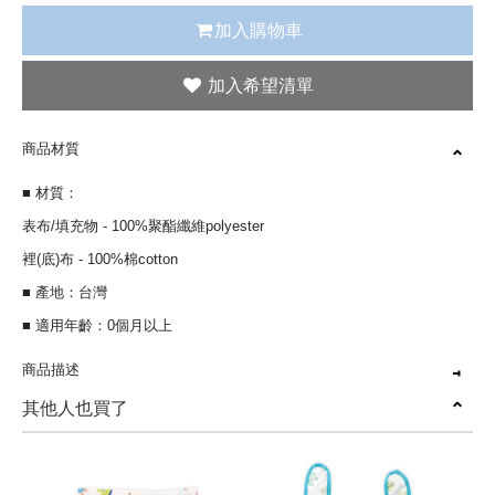
加入購物車
商品材質
■ 材質：
表布/填充物 - 100%聚酯纖維polyester
裡(底)布 - 100%棉cotton
■ 產地：台灣
■ 適用年齡：0個月以上
商品描述
其他人也買了
獨特顆粒與柔和色彩，刺激五感發育
雙面材質，冬夏兩用
特殊造型完全支撐寶寶頭頸