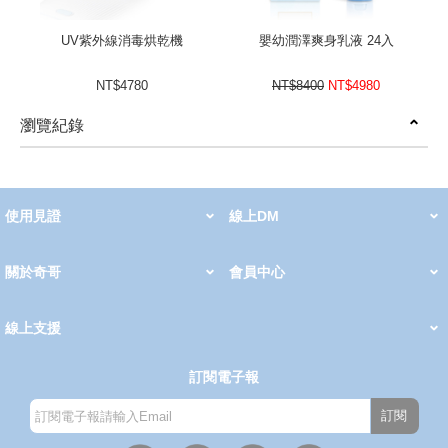
UV紫外線消毒烘乾機
嬰幼潤澤爽身乳液 24入
NT$4780
NT$8400
NT$4980
瀏覽紀錄
prev
next
使用見證
線上DM
哺育用品
清潔護理
服飾推薦
被毯紡品
推車汽座
我要分享
2026 PADDINGTON 春夏服飾
2026 Peter Rabbit 春夏服飾
2026 CHIC BASICS春夏服飾
2026 Chic“a”Bon 派對禮服系列
2026 Chic“a”Bon 春夏服飾
媽咪購物指南
關於奇哥
會員中心
最新消息
奇哥的故事
品牌經歷
門市據點
育兒資訊站
會員權益說明
我的帳戶
訂單查詢
紅利點數
修改會員資料
活動報名
線上支援
購買說明
常見問題
隱私權聲明
保固卡登錄
保固查詢
訂閱電子報
訂閱