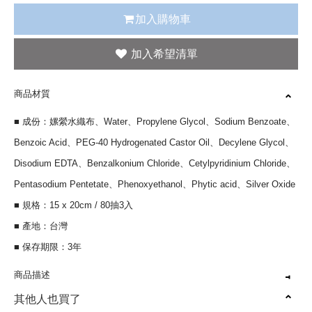
加入購物車
商品材質
■ 成份：嫘縈水織布、Water、Propylene Glycol、Sodium Benzoate、
Benzoic Acid、PEG-40 Hydrogenated Castor Oil、Decylene Glycol、
Disodium EDTA、Benzalkonium Chloride、Cetylpyridinium Chloride、
Pentasodium Pentetate、Phenoxyethanol、Phytic acid、Silver Oxide
■ 規格：15 x 20cm / 80抽3入
■ 產地：台灣
■ 保存期限：3年
商品描述
其他人也買了
有效對抗五大菌種