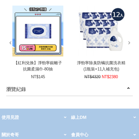
prev
next
【紅利兌換】淨勁寧銀離子
淨勁寧除臭防螨抗菌洗衣精
抗菌柔濕巾-80抽
(1瓶裝+11入補充包)
NT$145
NT$4320
NT$2380
瀏覽紀錄
prev
next
使用見證
線上DM
哺育用品
清潔護理
服飾推薦
被毯紡品
推車汽座
我要分享
2026 PADDINGTON 春夏服飾
2026 Peter Rabbit 春夏服飾
2026 CHIC BASICS春夏服飾
2026 Chic“a”Bon 派對禮服系列
2026 Chic“a”Bon 春夏服飾
媽咪購物指南
關於奇哥
會員中心