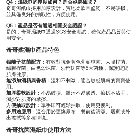
Q4：濕紙巾的厚度如何？是否容易抽取？
奇哥濕紙巾採用加厚設計，質地柔軟且堅韌，不易破損，
並具備良好的抽取性，方便使用。
Q5：產品是否有通過相關安全認證？
是的，奇哥濕紙巾通過SGS安全測試，確保產品品質與使
用安全。
奇哥
柔濕巾
產品特色
銀離子抗菌配方
：有效對抗金黃色葡萄球菌、大腸桿菌、
綠膿桿菌、白色念珠菌、沙門氏菌等5大菌種，保護寶寶
肌膚健康。
無添加酒精與香精
：溫和不刺激，適合敏感肌膚的寶寶使
用。
加厚柔軟設計
：不易破損、髒污不易滲透、擦拭不沾手，
減少對肌膚的摩擦。
方便抽取設計
：單手即可輕鬆抽取，使用更便利。
多用途應用
：適合用於更換尿布、餐前後清潔、居家或外
出擦拭等多種情境。
奇哥
抗菌濕紙巾
使用方法