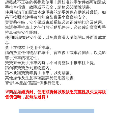
超載或不正確的折疊及使用非經核准的零附件都可能造成
手推車損壞、故障或不安全，請務必閱讀說明書。
使用前請仔細閱讀本說明書並請妥善保存供以後參照。如
果不按照本說明書可能會影響乘坐寶寶的安全。
寶寶乘坐時，安全帶或束縛系統必須正確的扣合及使用。
當調整手推車上之任何可活動配件時，必須確定寶寶與手
推車保持安全距離。
使用時請扣好安全帶，以免寶寶滑入腿部開口外而造成窒
息。
禁止在樓梯上使用手推車。
請勿放置任何物品在車手、背靠後面或車台側面，以免影
響手推車的穩定性。
寶寶乘坐於手推車內時，不可將整個手推車往上提。
請勿將寶寶放到置物籃內。
請不要讓寶寶攀爬手推車，以免翻覆。
其他操作及注意事項請詳見使用說明書
警告
!
本產品僅設計供步行使用。
※商品如經拆封、使用或拆解以致缺乏完整性及失去再販
售價值時，恕無法退貨！