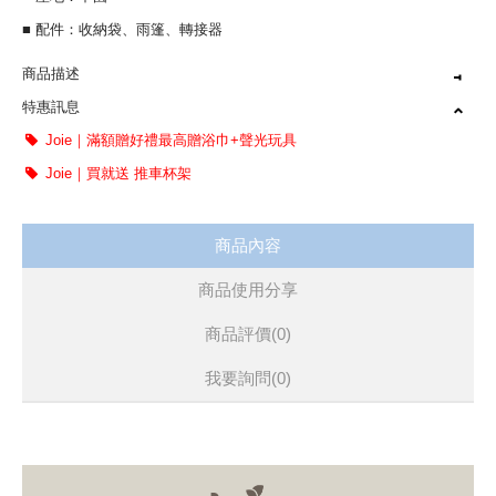
■ 配件：收納袋、雨篷、轉接器
商品描述
特惠訊息
五點式磁吸扣，一秒扣合
Joie｜滿額贈好禮最高贈浴巾+聲光玩具
一個動作，瞬間折疊收合車身
Joie｜買就送 推車杯架
符合登機行李尺寸
商品內容
商品使用分享
商品評價(0)
我要詢問
(0)