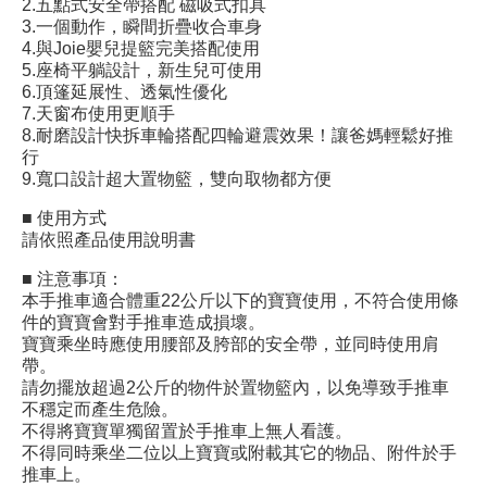
2.五點式安全帶搭配 磁吸式扣具
3.一個動作，瞬間折疊收合車身
4.與Joie嬰兒提籃完美搭配使用
5.座椅平躺設計，新生兒可使用
6.頂篷延展性、透氣性優化
7.天窗布使用更順手
8.耐磨設計快拆車輪搭配四輪避震效果！讓爸媽輕鬆好推
行
9.寬口設計超大置物籃，雙向取物都方便
■ 使用方式
請依照產品使用說明書
■ 注意事項：
本手推車適合體重22公斤以下的寶寶使用，不符合使用條
件的寶寶會對手推車造成損壞。
寶寶乘坐時應使用腰部及胯部的安全帶，並同時使用肩
帶。
請勿擺放超過2公斤的物件於置物籃內，以免導致手推車
不穩定而產生危險。
不得將寶寶單獨留置於手推車上無人看護。
不得同時乘坐二位以上寶寶或附載其它的物品、附件於手
推車上。