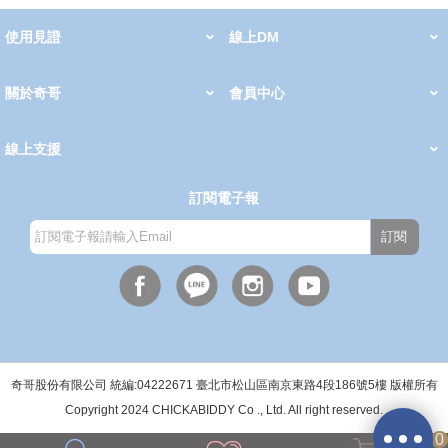
使用見證
線上DM
哺育用品
清潔護理
服飾推薦
被毯紡品
推車汽座
我要分享
2026 PADDINGTON 春夏服飾
2026 Peter Rabbit 春夏服飾
2026 CHIC BASICS春夏服飾
2026 Chic“a”Bon 派對禮服系列
2026 Chic“a”Bon 春夏服飾
媽咪購物指南
關於奇哥
會員中心
最新消息
奇哥的故事
品牌經歷
門市據點
育兒資訊站
會員權益說明
我的帳戶
訂單查詢
紅利點數
修改會員資料
活動報名
線上支援
購買說明
常見問題
隱私權聲明
保固卡登錄
保固查詢
訂閱電子報
訂閱
週一至週五(上班日)
9:30~12:00 13:00~17:00
●中午12:00-13:00休息●
奇哥股份有限公司 統編:04222671 臺北市松山區南京東路4段186號5樓 版權所有
Copyright 2024 CHICKABIDDY Co ., Ltd. All right reserved.
0