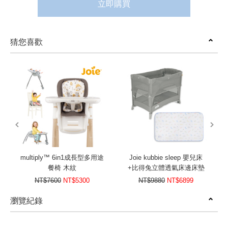
立即購買
猜您喜歡
prev
next
multiply™ 6in1成長型多用途
Joie kubbie sleep 嬰兒床
餐椅 木紋
+比得兔立體透氣床邊床墊
52×89×2.5cm
NT$7600
NT$5300
NT$9880
NT$6899
瀏覽紀錄
prev
next