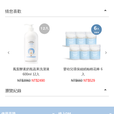
猜您喜歡
prev
next
鳳梨酵素奶瓶蔬果洗潔液
嬰幼兒環保細紙軸棉花棒 6
600ml 12入
入
NT$3960
NT$2490
NT$660
NT$529
瀏覽紀錄
prev
next
使用見證
線上DM