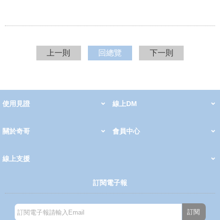
上一則
回總覽
下一則
使用見證
線上DM
哺育用品
清潔護理
服飾推薦
被毯紡品
推車汽座
我要分享
2026 PADDINGTON 春夏服飾
2026 Peter Rabbit 春夏服飾
2026 CHIC BASICS春夏服飾
2026 Chic“a”Bon 派對禮服系列
2026 Chic“a”Bon 春夏服飾
媽咪購物指南
關於奇哥
會員中心
最新消息
奇哥的故事
品牌經歷
門市據點
育兒資訊站
會員權益說明
我的帳戶
訂單查詢
紅利點數
修改會員資料
活動報名
線上支援
購買說明
常見問題
隱私權聲明
保固卡登錄
保固查詢
訂閱電子報
訂閱