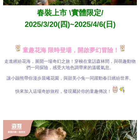
春裝上市 \實體限定/
2025/3/20(四)~2025/4/6(日)
童趣花海 限時登場，開啟夢幻冒險！
走進繽紛花海，展開一場奇幻之旅！穿梭在童話森林間，與萌趣動物
們一同探險，感受大地色調帶來的溫暖氣息。
讓小蹦熊帶你漫步晨曦花園，與甜美小兔一同躍動春日繽紛世界。
快來加入這場奇妙旅程，發現屬於你的童趣傳說！